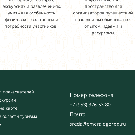
экскурсиях и развлечениях,
пространство для
учитывая особенности
организаторов путешествий,
физического состояния и
позволяя им обмениваться
потребности участников.
опытом, идеями и
ресурсами.
и пользователей
Номер телефона
кскурсии
+7 (953) 376-53-80
на карте
Почта
в области туризма
sreda@emeraldgorod.ru
е