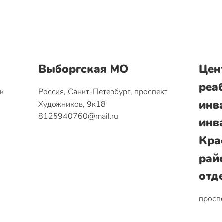
Выборгская МО
Цен
реа
ок
Россия, Санкт-Петербург, проспект
инв
Художников, 9к18
8125940760@mail.ru
инв
Кра
рай
отд
проспе