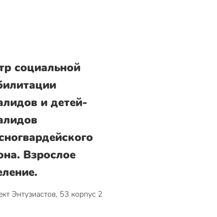
тр социальной
билитации
алидов и детей-
алидов
сногвардейского
она. Взрослое
еление.
кт Энтузиастов, 53 корпус 2