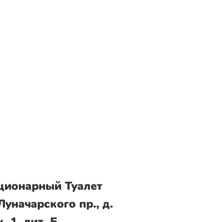
ционарный Туалет
Луначарского пр., д.
к. 1, лит. Б