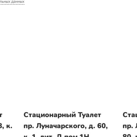
льных данных
т
Стационарный Туалет
Ста
, к.
пр. Луначарского, д. 60,
пр. 
к. 1, лит. Д пом.1Н
80, 