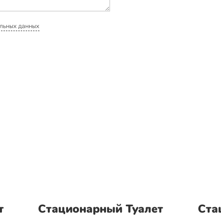
льных данных
т
Стационарный Туалет
Ста