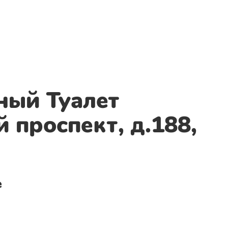
ный Туалет
 проспект, д.188,
е