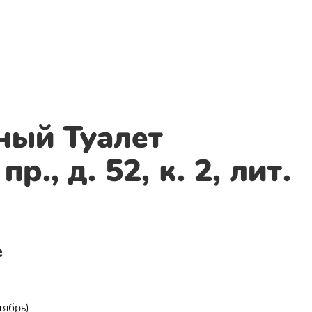
ный Туалет
р., д. 52, к. 2, лит.
е
тябрь)