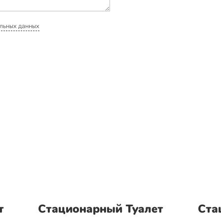
льных данных
т
Стационарный Туалет
Ста