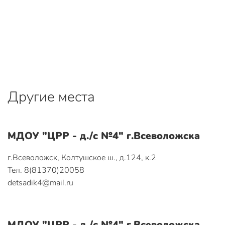
Другие места
МДОУ "ЦРР - д./с №4" г.Всеволожска
г.Всеволожск, Колтушское ш., д.124, к.2
Тел. 8(81370)20058
detsadik4@mail.ru
МДОУ "ЦРР - д./с №4" г.Всеволожска