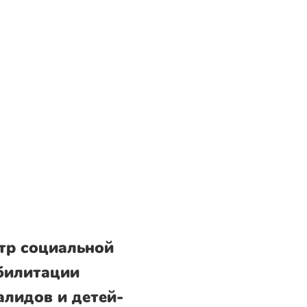
тр социальной
билитации
алидов и детей-