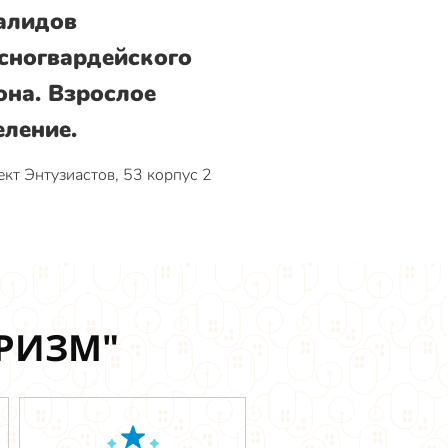
алидов
сногвардейского
она. Взрослое
еление.
кт Энтузиастов, 53 корпус 2
УРИЗМ"