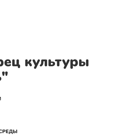
ец культуры
ь"
е
 СРЕДЫ