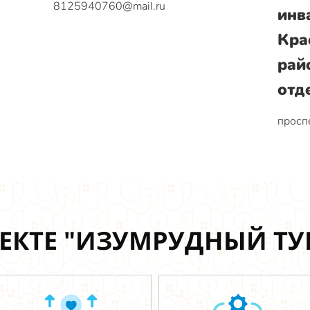
8125940760@mail.ru
инв
Кра
рай
отд
проспе
ЕКТЕ "ИЗУМРУДНЫЙ Т