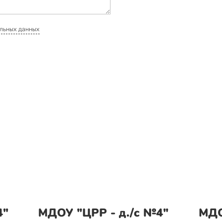
льных данных
4"
МДОУ "ЦРР - д./с №4"
МДО