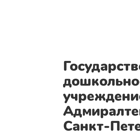
Государст
дошкольно
учреждени
Адмиралте
Санкт-Пет