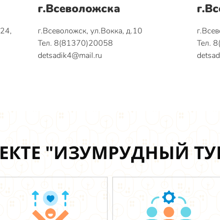
г.Всеволожска
г.В
124,
г.Всеволожск, ул.Вокка, д.10
г.Всев
Тел. 8(81370)20058
Тел. 
detsadik4@mail.ru
detsad
ЕКТЕ "ИЗУМРУДНЫЙ Т