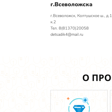
г.Всеволожска
г.Всеволожск, Колтушское ш., д.
к.2
Тел. 8(81370)20058
detsadik4@mail.ru
О ПРО