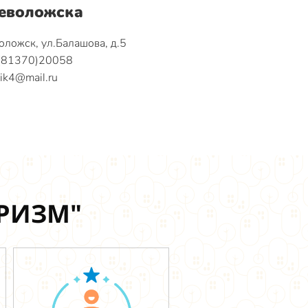
севоложска
оложск, ул.Балашова, д.5
8(81370)20058
ik4@mail.ru
УРИЗМ"