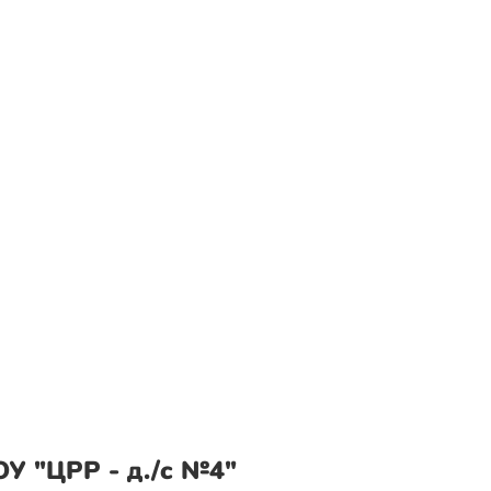
У "ЦРР - д./с №4"