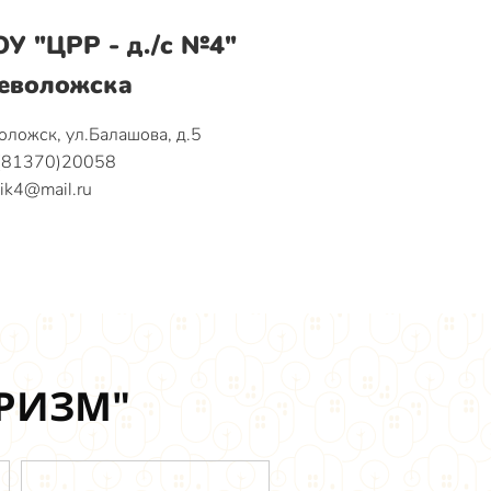
У "ЦРР - д./с №4"
севоложска
оложск, ул.Балашова, д.5
8(81370)20058
ik4@mail.ru
УРИЗМ"