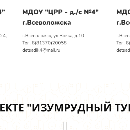
4"
МДОУ "ЦРР - д./с №4"
МДО
г.Всеволожска
г.В
124,
г.Всеволожск, ул.Вокка, д.10
г.Всев
Тел. 8(81370)20058
Тел. 
detsadik4@mail.ru
detsad
ЕКТЕ "ИЗУМРУДНЫЙ Т