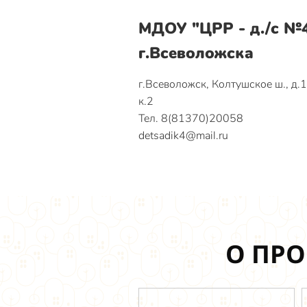
МДОУ "ЦРР - д./с №
г.Всеволожска
г.Всеволожск, Колтушское ш., д.
к.2
Тел. 8(81370)20058
detsadik4@mail.ru
О ПРО